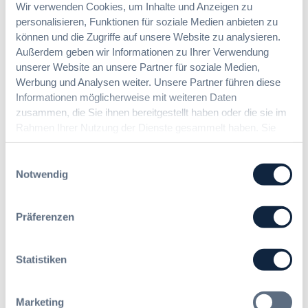
Wir verwenden Cookies, um Inhalte und Anzeigen zu
Bau-Vergabetag 2020
personalisieren, Funktionen für soziale Medien anbieten zu
können und die Zugriffe auf unsere Website zu analysieren.
Außerdem geben wir Informationen zu Ihrer Verwendung
Rückblick ansehen
unserer Website an unsere Partner für soziale Medien,
Werbung und Analysen weiter. Unsere Partner führen diese
Informationen möglicherweise mit weiteren Daten
zusammen, die Sie ihnen bereitgestellt haben oder die sie im
Rahmen Ihrer Nutzung der Dienste gesammelt haben. Sie
geben Einwilligung zu unseren Cookies, wenn Sie unsere
Webseite weiterhin nutzen.
Einwilligungsauswahl
Notwendig
Rückblick
Bau-Vergabetag 2019
Präferenzen
Rückblick ansehen
Statistiken
Marketing